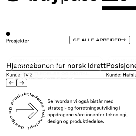
Prosjekter
SE ALLE ARBEIDER
DIGITALE LØSNINGER OG
MARKEDS
Hjemmebanen for norsk idrett
Posisjon
PRODUKTUTVIKLING
PRODUKTLEDELSE OG DIGITAL
Kunde:
TV 2
Kunde:
Hafsl
FORRETNINGSUTVIKLING
Teknologi, design og produktledelse
Se hvordan vi også bistår med
strategi- og forretningsutvikling i
oppdragene våre innenfor teknologi,
design og produktledelse.