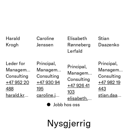
Harald
Caroline
Elisabeth
Stian
Krogh
Jenssen
Rønneberg
Daazenko
Lerfald
Leder for
Principal,
Principal,
Principal,
Management
Management
Management
Management
Consulting
Consulting
Consulting
Consulting
+47 952 20
+47 930 94
+47 982 19
+47 926 41
488‬
195
443
103
harald.krogh@bekk.no
caroline.jenssen@bekk.no
stian.daazenko@bekk.no
elisabeth.lerfald@bekk.no
Jobb hos oss
Nysgjerrig