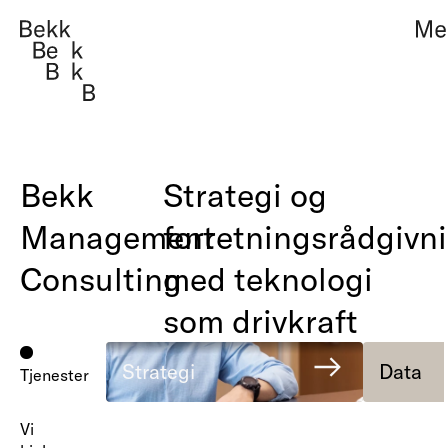
Teknologi, design og
Management consult
Bekk
Strategi og
Management
forretningsrådgivni
Om oss
Teknologi, design
Consulting
med teknologi
Arbeider
Management cons
som drivkraft
Fag i Bekk
Strategi
Data
Tjenester
Jobb
Vi
Kontakt