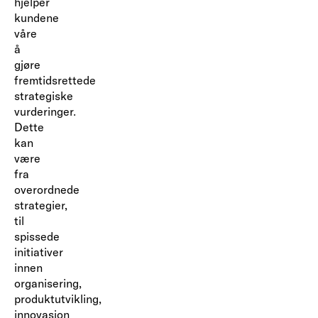
hjelper
kundene
våre
å
gjøre
fremtidsrettede
strategiske
vurderinger.
Dette
kan
være
fra
overordnede
strategier,
til
spissede
initiativer
innen
organisering,
produktutvikling,
innovasjon