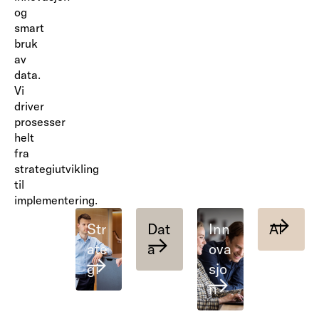
og
smart
bruk
av
data.
Vi
driver
prosesser
helt
fra
strategiutvikling
til
implementering.
Str
Dat
Inn
AI
ate
a
ova
gi
sjo
n