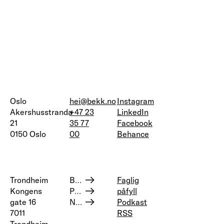
Oslo
hei@bekk.no
Instagram
Akershusstranda
+47 23
LinkedIn
21
35 77
Facebook
0150 Oslo
00
Behance
Trondheim
Bærekraft og samfunnsansvar
Faglig
Kongens
Personvern
påfyll
gate 16
Nettstedskart
Podkast
7011
RSS