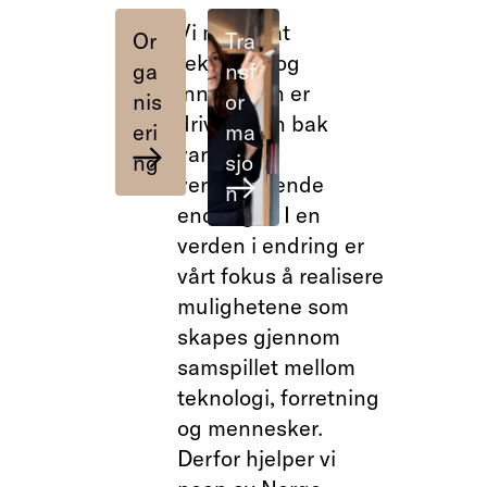
Vi mener at
Or
Tra
teknologi og
ga
nsf
innovasjon er
nis
or
drivkraften bak
eri
ma
varige og
ng
sjo
verdiskapende
n
endringer. I en
verden i endring er
vårt fokus å realisere
mulighetene som
skapes gjennom
samspillet mellom
teknologi, forretning
og mennesker.
Derfor hjelper vi