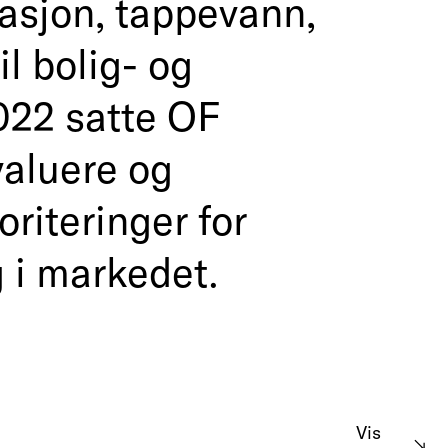
asjon, tappevann,
il bolig- og
022 satte OF
valuere og
oriteringer for
g i markedet.
Vis