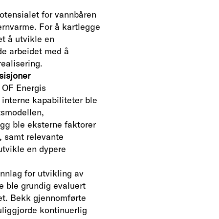
otensialet for vannbåren
ernvarme. For å kartlegge
t å utvikle en
ede arbeidet med å
realisering.
sisjoner
e OF Energis
interne kapabiliteter ble
ftsmodellen,
egg ble eksterne faktorer
, samt relevante
utvikle en dypere
nnlag for utvikling av
 ble grundig evaluert
et. Bekk gjennomførte
liggjorde kontinuerlig