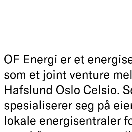
logi, design og produktl
gement consulting
OF Energi er et energis
som et joint venture m
Teknologi, design og pr
Hafslund Oslo Celsio. S
Management consultin
spesialiserer seg på eie
lokale energisentraler f