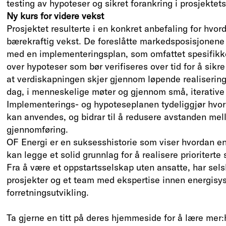
testing av hypoteser og sikret forankring i prosjektets
Ny kurs for videre vekst
Prosjektet resulterte i en konkret anbefaling for hv
bærekraftig vekst. De foreslåtte markedsposisjonen
med en implementeringsplan, som omfattet spesifikke 
over hypoteser som bør verifiseres over tid for å sik
at verdiskapningen skjer gjennom løpende realisering 
dag, i menneskelige møter og gjennom små, iterative
Implementerings- og hypoteseplanen tydeliggjør hvo
kan anvendes, og bidrar til å redusere avstanden mel
gjennomføring.
OF Energi er en suksesshistorie som viser hvordan en
kan legge et solid grunnlag for å realisere prioriterte
Fra å være et oppstartsselskap uten ansatte, har sels
prosjekter og et team med ekspertise innen energisy
forretningsutvikling.
Ta gjerne en titt på deres hjemmeside for å lære mer