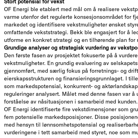
Stort potensial for vekst
OF Energi ble etablert med mål om å realisere vekstp
varme utenfor det regulerte konsesjonsområdet for fj
markedet og identifisere vekstmuligheter ønsket styre
omfattende vekststrategi. Bekk ble engasjert for å l
utforme en konkret strategi og en tilhørende plan for 
Grundige analyser og strategisk vurdering av vekstpo
Den første fasen av prosjektet fokuserte på å vurder
vekstmuligheter. En grundig evaluering av selskapets 
gjennomført, med særlig fokus på forretnings- og dri
eierskapsstrukturen og finansieringsgrunnlaget. I till
som markedspotensial, konkurrent- og aktørlandskap
reguleringer analysert. Målet med denne fasen var å 
forståelse av nåsituasjonen i samarbeid med kunden.
OF Energi identifiserte fire vekstdimensjoner som gru
fem potensielle markedsposisjoner. Disse posisjonene
med hensyn til lønnsomhetspotensial og realiserbarh
vurderingene i tett samarbeid med styret, noe som mu