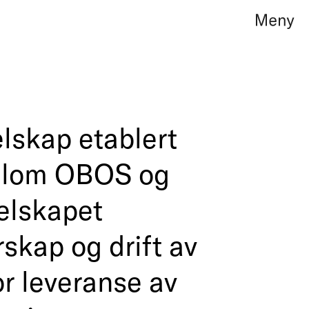
edelse
elskap etablert
ellom OBOS og
oduktledelse
elskapet
g
rskap og drift av
or leveranse av