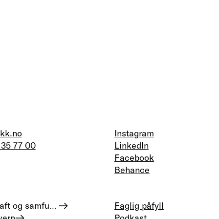
kk.no
Instagram
 35 77 00
LinkedIn
Facebook
Behance
Bærekraft og samfunnsansvar
Faglig påfyll
vern
Podkast