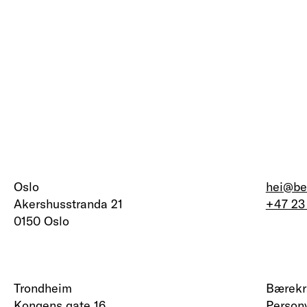
Oslo
hei@be
Akershusstranda 21
+47 23
0150 Oslo
Trondheim
Kongens gate 16
Person