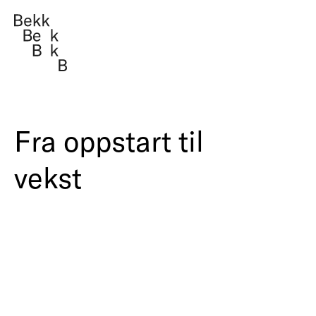
Tekno
Mana
Fra oppstart til
vekst
Om oss
Arbeider
Fag i Bekk
Jobb