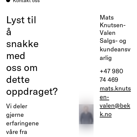
Kontakt oss
Lyst til
Mats
Knutsen-
å
Valen
Salgs- og
snakke
kundeansv
med
arlig
oss om
+47 980
dette
74 469
mats.knuts
oppdraget?
en-
valen@bek
Vi deler
k.no
gjerne
erfaringene
våre fra