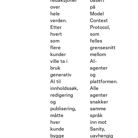
redaksjoner
basert
over
på
hele
Model
verden.
Context
Etter
Protocol,
hvert
som
som
felles
flere
grensesnitt
kunder
mellom
ville ta i
AI-
bruk
agenter
generativ
og
AI til
plattformen.
innholdssøk,
Alle
redigering
agenter
og
snakker
publisering,
samme
måtte
språk
hver
inn mot
kunde
Sanity,
bygge
uavhengig