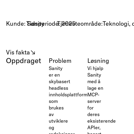
Kunde: Sanity
Tidsperiode:
Tjenesteområde:
2025
Teknologi, 
Vis fakta
Oppdraget
Problem
Løsning
Sanity
Vi hjalp
er en
Sanity
skybasert
med å
headless
lage en
innholdsplattform
MCP-
som
server
brukes
for
av
deres
utviklere
eksisterende
og
APIer,