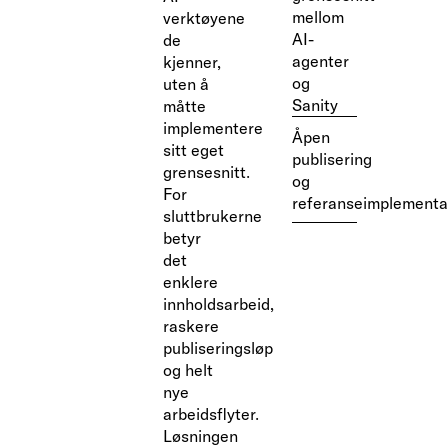
mellom
verktøyene
AI-
de
agenter
kjenner,
og
uten å
Sanity
måtte
implementere
Åpen
sitt eget
publisering
grensesnitt.
og
For
referanseimplementa
sluttbrukerne
betyr
det
enklere
innholdsarbeid,
raskere
publiseringsløp
og helt
nye
arbeidsflyter.
Løsningen