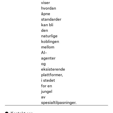
viser
hvordan
åpne
standarder
kan bli
den
naturlige
koblingen
mellom
AI-
agenter
og
eksisterende
plattformer,
i stedet
for en
jungel
av
spesialtilpasninger.