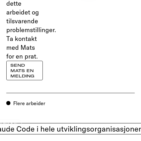
dette
arbeidet og
tilsvarende
problemstillinger.
Ta kontakt
med
Mats
for en prat.
SEND
MATS
EN
MELDING
Flere arbeider
EDELSE
aude Code i hele utviklingsorganisasjonen