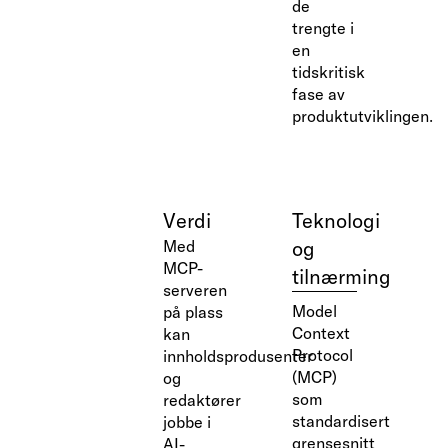
de
trengte i
en
tidskritisk
fase av
produktutviklingen.
Verdi
Teknologi
Med
og
MCP-
tilnærming
serveren
Model
på plass
Context
kan
Protocol
innholdsprodusenter
(MCP)
og
som
redaktører
standardisert
jobbe i
grensesnitt
AI-