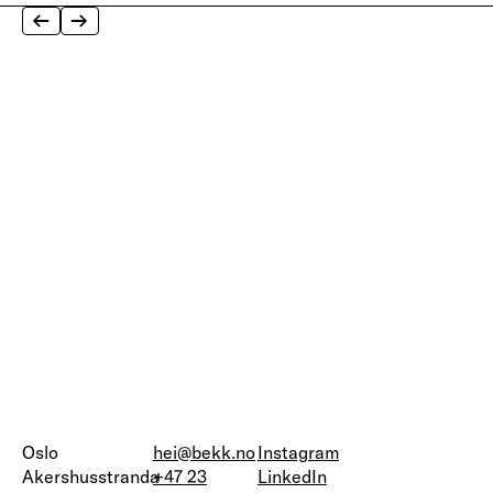
Oslo
hei@bekk.no
Instagram
Akershusstranda
+47 23
LinkedIn