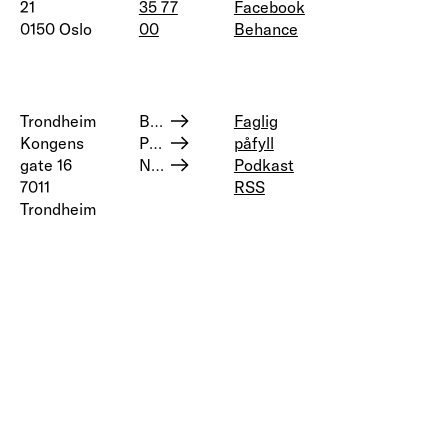
21
35 77
Facebook
0150 Oslo
00
Behance
Trondheim
Bærekraft og samfunnsansvar
Faglig
Kongens
Personvern
påfyll
gate 16
Nettstedskart
Podkast
7011
RSS
Trondheim