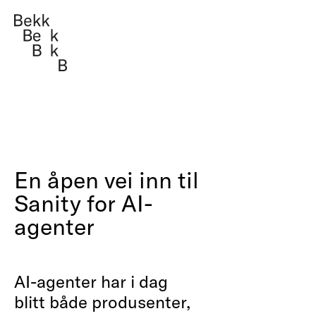
Teknologi, design
Management cons
Om oss
Teknologi, de
En åpen vei inn til
Sanity for AI-
Arbeider
Management 
agenter
Fag i Bekk
Jobb
AI-agenter har i dag
blitt både produsenter,
Kontakt