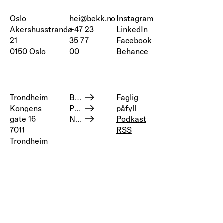
Oslo
hei@bekk.no
Instagram
Akershusstranda
+47 23
LinkedIn
21
35 77
Facebook
0150 Oslo
00
Behance
Trondheim
Bærekraft og samfunnsansvar
Faglig
Kongens
Personvern
påfyll
gate 16
Nettstedskart
Podkast
7011
RSS
Trondheim