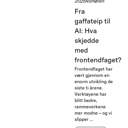
2025
Romøren
Fra
gaffateip til
AI: Hva
skjedde
med
frontendfaget?
Frontendfaget har
vært gjennom en
enorm utvikling de
siste ti årene.
Verktøyene har
blitt bedre,
rammeverkene
mer modne – og vi
slipper ...