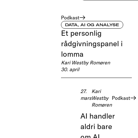
Podkast
DATA, AI OG ANALYSE
Et personlig
rådgivningspanel i
lomma
Kari Westby Romøren
30. april
27.
Kari
mars
Westby
Podkast
Romøren
AI handler
aldri bare
om AI