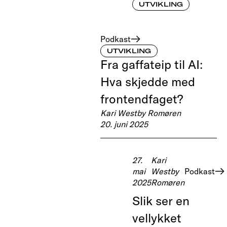
UTVIKLING
Podkast
UTVIKLING
Fra gaffateip til AI:
Hva skjedde med
frontendfaget?
Kari Westby Romøren
20. juni 2025
27.
Kari
mai
Westby
Podkast
2025
Romøren
Slik ser en
vellykket