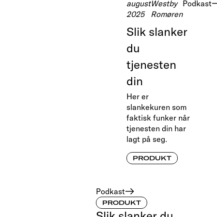
august
Westby
Podkast
2025
Romøren
Slik slanker
du
tjenesten
din
Her er
slankekuren som
faktisk funker når
tjenesten din har
lagt på seg.
PRODUKT
Podkast
PRODUKT
Slik slanker du