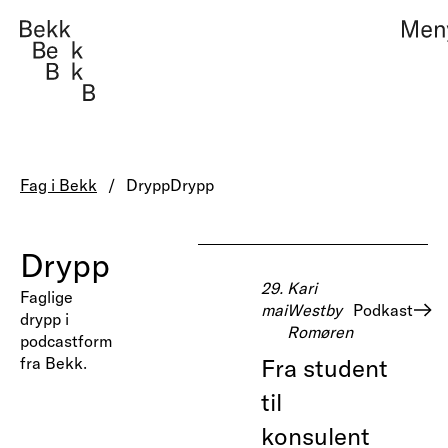
Teknologi, design og
Management consult
Fag i Bekk
Drypp
Drypp
Om oss
Teknologi, design 
Drypp
Arbeider
Management consu
29.
Kari
Faglige
mai
Westby
Podkast
drypp i
Romøren
Fag i Bekk
podcastform
fra Bekk.
Fra student
Jobb
til
Kontakt
konsulent