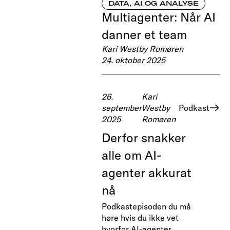
DATA, AI OG ANALYSE
Multiagenter: Når AI
danner et team
Kari Westby Romøren
24. oktober 2025
26.
Kari
september
Westby
Podkast
2025
Romøren
Derfor snakker
alle om AI-
agenter akkurat
nå
Podkastepisoden du må
høre hvis du ikke vet
hvorfor AI-agenter