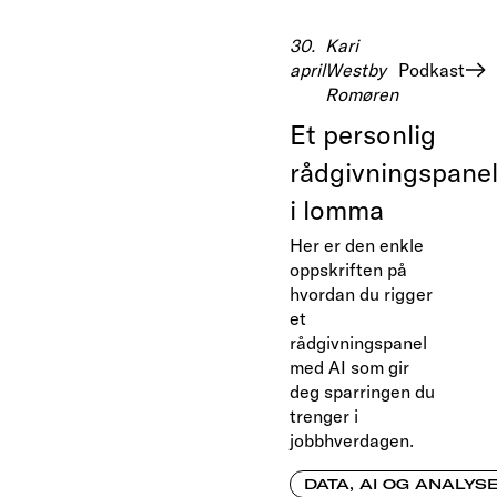
30.
Kari
april
Westby
Podkast
Romøren
Et personlig
rådgivningspane
i lomma
Her er den enkle
oppskriften på
hvordan du rigger
et
rådgivningspanel
med AI som gir
deg sparringen du
trenger i
jobbhverdagen.
DATA, AI OG ANALYS