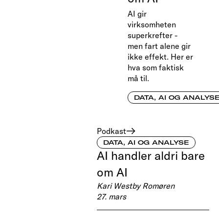
AI gir
virksomheten
superkrefter -
men fart alene gir
ikke effekt. Her er
hva som faktisk
må til.
DATA, AI OG ANALYS
Podkast
DATA, AI OG ANALYSE
AI handler aldri bare
om AI
Kari Westby Romøren
27. mars