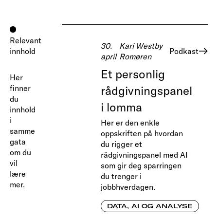
Relevant
30.
Kari Westby
innhold
Podkast
april
Romøren
Et personlig
Her
finner
rådgivningspanel
du
i lomma
innhold
i
Her er den enkle
samme
oppskriften på hvordan
gata
du rigger et
om du
rådgivningspanel med AI
vil
som gir deg sparringen
lære
du trenger i
mer.
jobbhverdagen.
DATA, AI OG ANALYSE