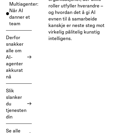
Multiagenter:
roller utfyller hverandre –
Når AI
og hvordan det å gi AI
danner et
evnen til å samarbeide
team
kanskje er neste steg mot
virkelig pålitelig kunstig
Derfor
intelligens.
snakker
alle om
AI-
agenter
akkurat
nå
Slik
slanker
du
tjenesten
din
Se alle