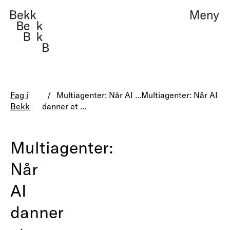
Teknologi, design og 
Management consult
Fag i
Multiagenter: Når AI ...
Multiagenter: Når AI
Bekk
danner et ...
Om oss
Teknologi, design 
Multiagenter:
Arbeider
Management consu
Når
Fag i Bekk
AI
Jobb
danner
Kontakt