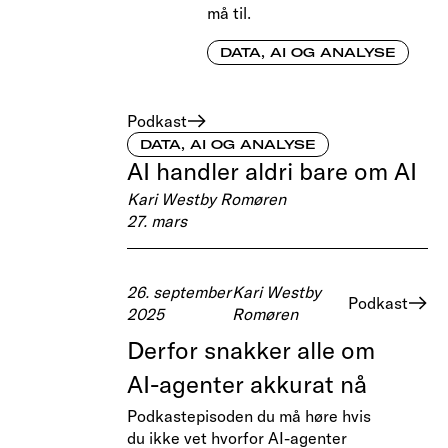
må til.
DATA, AI OG ANALYSE
Podkast
DATA, AI OG ANALYSE
AI handler aldri bare om AI
Kari Westby Romøren
27. mars
26. september
Kari Westby
Podkast
2025
Romøren
Derfor snakker alle om
AI-agenter akkurat nå
Podkastepisoden du må høre hvis
du ikke vet hvorfor AI-agenter