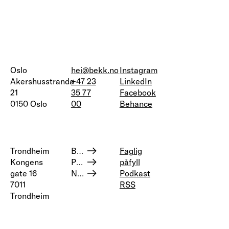
Oslo
hei@bekk.no
Instagram
Akershusstranda
+47 23
LinkedIn
21
35 77
Facebook
0150 Oslo
00
Behance
Trondheim
Bærekraft og samfunnsansvar
Faglig
Kongens
Personvern
påfyll
gate 16
Nettstedskart
Podkast
7011
RSS
Trondheim