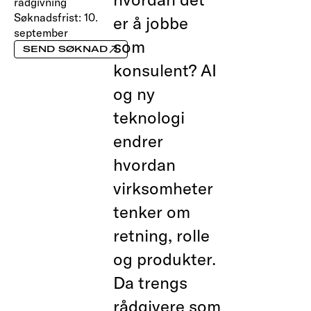
rådgivning
Søknadsfrist:
10.
er å jobbe
september
som
SEND SØKNAD
konsulent? AI
og ny
teknologi
endrer
hvordan
virksomheter
tenker om
retning, rolle
og produkter.
Da trengs
rådgivere som