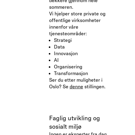
bekkere gjennom hele
sommeren.
Vi hjelper store private og
offentlige virksomheter
innenfor våre
tjenesteområder:
Strategi
Data
Innovasjon
AI
Organisering
Transformasjon
Ser du etter muligheter i
Oslo? Se
denne
stillingen.
Faglig utvikling og
sosialt miljø
Ingen er eksperter fra dag