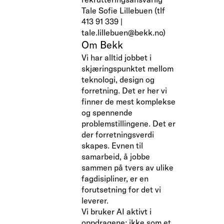
Tale Sofie Lillebuen (tlf
413 91 339 |
tale.lillebuen@bekk.no)
Om Bekk
Vi har alltid jobbet i
skjæringspunktet mellom
teknologi, design og
forretning. Det er her vi
finner de mest komplekse
og spennende
problemstillingene. Det er
der forretningsverdi
skapes. Evnen til
samarbeid, å jobbe
sammen på tvers av ulike
fagdisipliner, er en
forutsetning for det vi
leverer.
Vi bruker AI aktivt i
oppdragene; ikke som et