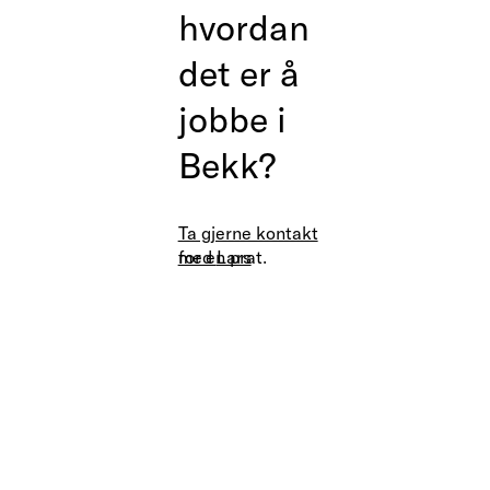
hvordan
det er å
jobbe i
Bekk?
Ta gjerne kontakt
med
for en prat.
Lars