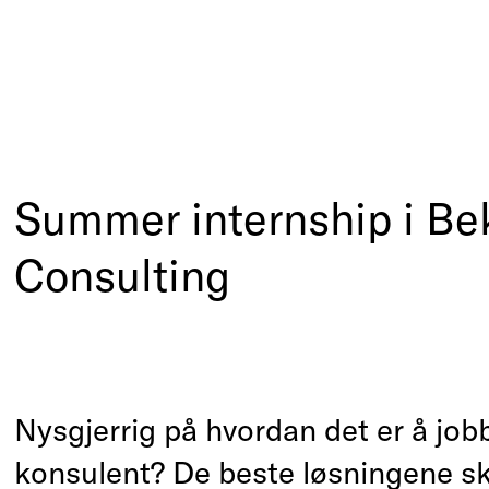
logi, design og produktl
gement consulting
Summer internship i B
Consulting
Teknologi, design og pr
Management consultin
Nysgjerrig på hvordan det er å jo
konsulent? De beste løsningene sk