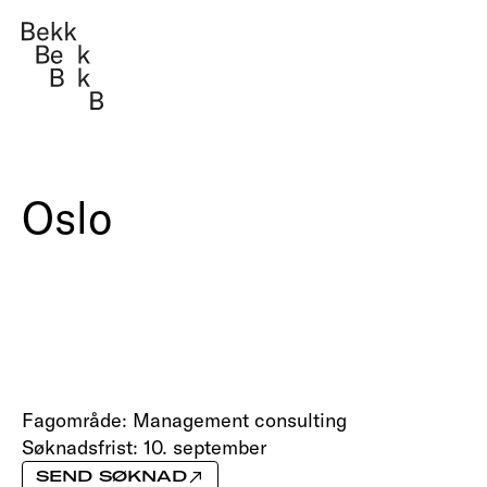
Tekno
Mana
Oslo
Om oss
Arbeider
Fag i Bekk
Fagområde:
Management consulting
Jobb
Søknadsfrist:
10. september
SEND SØKNAD