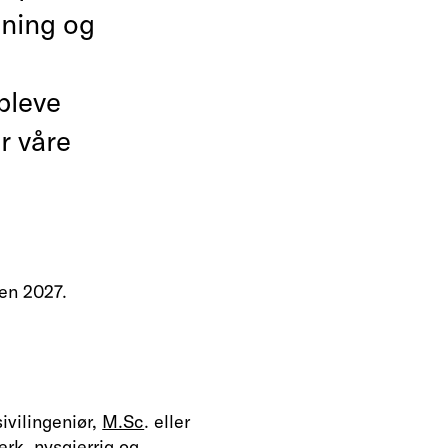
tning og
pleve
r våre
ren 2027.
sivilingeniør,
M.Sc
. eller
erk, nysgjerrig og