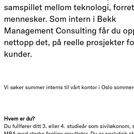
samspillet mellom teknologi, forre
mennesker. Som intern i Bekk
Management Consulting får du op
nettopp det, på reelle prosjekter fo
kunder.
Vi søker summer interns til vårt kontor i Oslo somme
Hvem er du?
Du fullfører ditt 3. eller 4. studieår som siviløkonom, 
MBA med sterke faglige resultater. Du er analytisk st