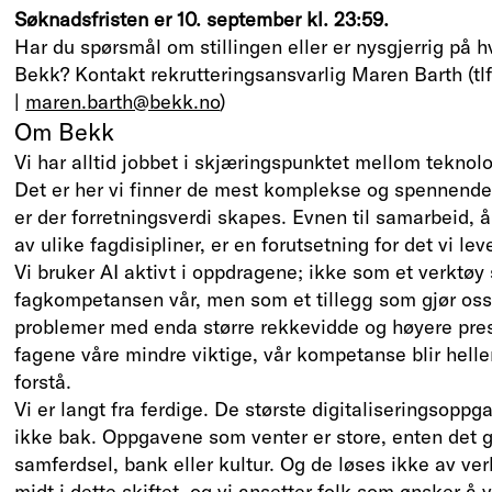
Søknadsfristen er 10. september kl. 23:59.
Har du spørsmål om stillingen eller er nysgjerrig på h
Bekk? Kontakt rekrutteringsansvarlig Maren Barth (tl
|
maren.barth@bekk.no
)
Om Bekk
Vi har alltid jobbet i skjæringspunktet mellom teknolo
Det er her vi finner de mest komplekse og spennende
er der forretningsverdi skapes. Evnen til samarbeid,
av ulike fagdisipliner, er en forutsetning for det vi lev
Vi bruker AI aktivt i oppdragene; ikke som et verktøy
fagkompetansen vår, men som et tillegg som gjør oss i
problemer med enda større rekkevidde og høyere presi
fagene våre mindre viktige, vår kompetanse blir helle
forstå.
Vi er langt fra ferdige. De største digitaliseringsoppg
ikke bak. Oppgavene som venter er store, enten det gj
samferdsel, bank eller kultur. Og de løses ikke av ve
midt i dette skiftet, og vi ansetter folk som ønsker å