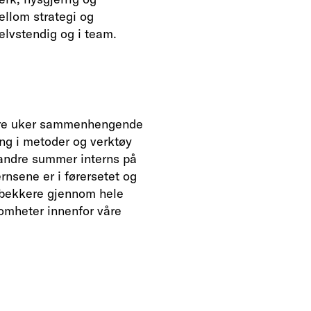
ellom strategi og
selvstendig og i team.
ed tre uker sammenhengende
ring i metoder og verktøy
 andre summer interns på
ternsene er i førersetet og
e bekkere gjennom hele
somheter innenfor våre