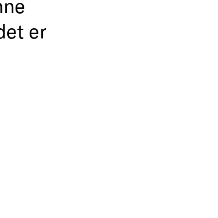
nne
det er