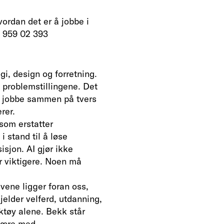
vordan det er å jobbe i
f 959 02 393
gi, design og forretning.
 problemstillingene. Det
 å jobbe sammen på tvers
erer.
 som erstatter
 stand til å løse
sjon. AI gjør ikke
r viktigere. Noen må
avene ligger foran oss,
elder velferd, utdanning,
rktøy alene. Bekk står
 være med.