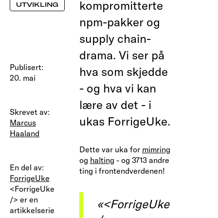
kompromitterte
UTVIKLING
npm-pakker og
supply chain-
drama. Vi ser på
Publisert:
hva som skjedde
20. mai
- og hva vi kan
lære av det - i
Skrevet av:
ukas ForrigeUke.
Marcus
Haaland
Dette var uka for
mimring
og
halting
- og 3713 andre
En del av:
ting i frontendverdenen!
ForrigeUke
<ForrigeUke
/> er en
«<ForrigeUke
artikkelserie