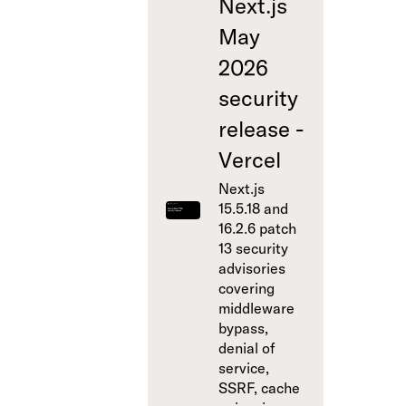
Next.js
May
2026
security
release -
Vercel
Next.js
15.5.18 and
16.2.6 patch
13 security
advisories
covering
middleware
bypass,
denial of
service,
SSRF, cache