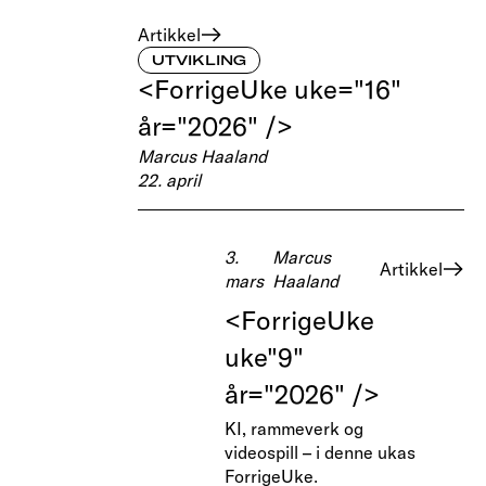
Artikkel
UTVIKLING
<ForrigeUke uke="16"
år="2026" />
Marcus Haaland
22. april
3.
Marcus
Artikkel
mars
Haaland
<ForrigeUke
uke"9"
år="2026" />
KI, rammeverk og
videospill – i denne ukas
ForrigeUke.