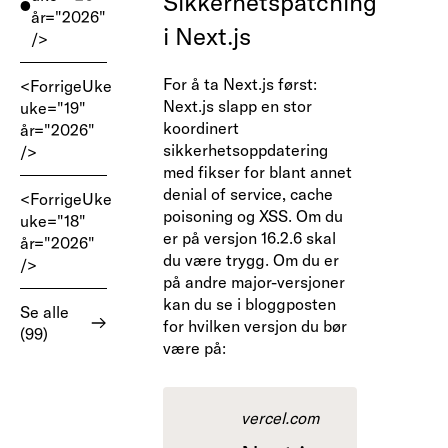
Sikkerhetspatching
år="2026"
i Next.js
/>
For å ta Next.js først:
<ForrigeUke
Next.js slapp en stor
uke="19"
koordinert
år="2026"
sikkerhetsoppdatering
/>
med fikser for blant annet
denial of service, cache
<ForrigeUke
poisoning og XSS. Om du
uke="18"
er på versjon 16.2.6 skal
år="2026"
du være trygg. Om du er
/>
på andre major-versjoner
kan du se i bloggposten
Se alle
for hvilken versjon du bør
(99)
være på:
vercel.com