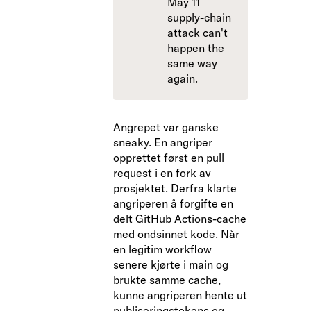
May 11
supply-chain
attack can't
happen the
same way
again.
Angrepet var ganske
sneaky. En angriper
opprettet først en pull
request i en fork av
prosjektet. Derfra klarte
angriperen å forgifte en
delt GitHub Actions-cache
med ondsinnet kode. Når
en legitim workflow
senere kjørte i main og
brukte samme cache,
kunne angriperen hente ut
publiseringstokens og