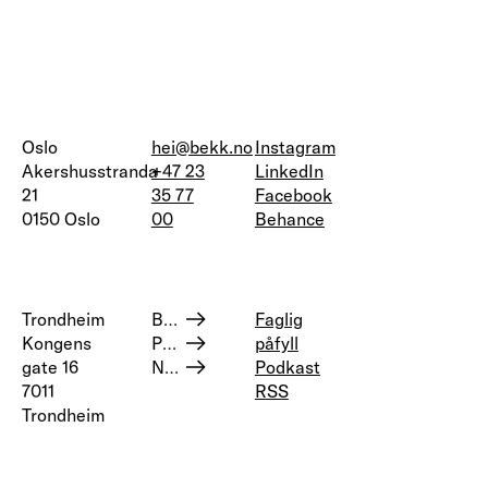
Oslo
hei@bekk.no
Instagram
Akershusstranda
+47 23
LinkedIn
21
35 77
Facebook
0150 Oslo
00
Behance
Trondheim
Bærekraft og samfunnsansvar
Faglig
Kongens
Personvern
påfyll
gate 16
Nettstedskart
Podkast
7011
RSS
Trondheim