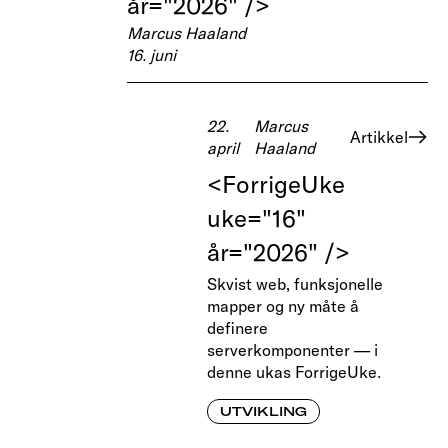
år="2026" />
Marcus Haaland
16. juni
22.
Marcus
Artikkel
april
Haaland
<ForrigeUke
uke="16"
år="2026" />
Skvist web, funksjonelle
mapper og ny måte å
definere
serverkomponenter — i
denne ukas ForrigeUke.
UTVIKLING