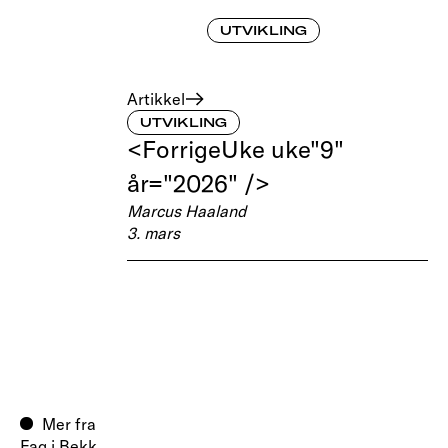
UTVIKLING
Artikkel
UTVIKLING
<ForrigeUke uke"9"
år="2026" />
Marcus Haaland
3. mars
Mer fra
Fag i Bekk