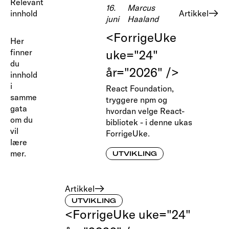
Relevant
16.
Marcus
innhold
Artikkel
juni
Haaland
<ForrigeUke
Her
finner
uke="24"
du
år="2026" />
innhold
i
React Foundation,
samme
tryggere npm og
gata
hvordan velge React-
om du
bibliotek - i denne ukas
vil
ForrigeUke.
lære
mer.
UTVIKLING
Artikkel
UTVIKLING
<ForrigeUke uke="24"