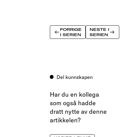
FORRIGE
NESTE I
I SERIEN
SERIEN
Del kunnskapen
Har du en kollega
som også hadde
dratt nytte av denne
artikkel
en?