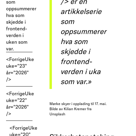
/> er en
som
oppsummerer
artikkelserie
hva som
som
skjedde i
frontend-
oppsummerer
verden i
hva som
uken som
var.
skjedde i
<ForrigeUke
frontend-
uke="23"
verden i uka
år="2026"
/>
som var.»
<ForrigeUke
uke="22"
Mørke skyer i opplading til 17. mai.
år="2026"
Bilde av Kilian Kremer fra
/>
Unsplash
<ForrigeUke
uke="20"