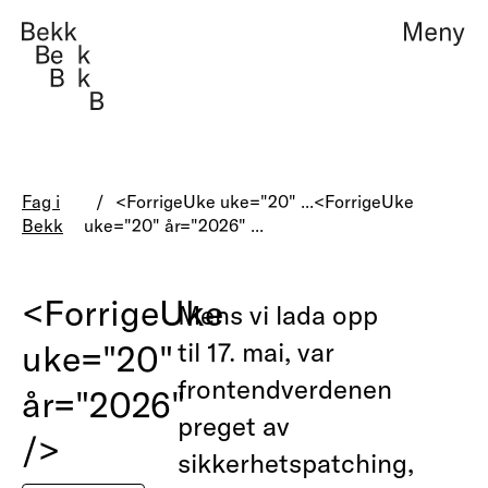
Teknologi, design og 
Management consult
Fag i
<ForrigeUke uke="20" ...
<ForrigeUke
Bekk
uke="20" år="2026" ...
Om oss
Teknologi, design 
<ForrigeUke
Mens vi lada opp
Arbeider
Management consu
uke="20"
til 17. mai, var
Fag i Bekk
frontendverdenen
år="2026"
Jobb
preget av
/>
sikkerhetspatching,
Kontakt