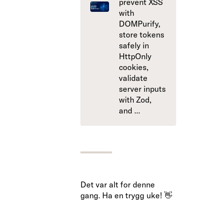
prevent XSS
with
DOMPurify,
store tokens
safely in
HttpOnly
cookies,
validate
server inputs
with Zod,
and ...
Det var alt for denne
gang. Ha en trygg uke! 👋