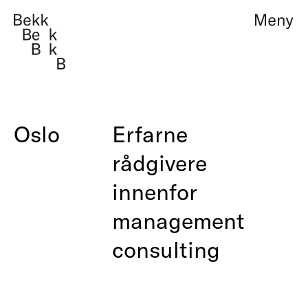
Teknologi, design og 
Management consult
Oslo
Erfarne
rådgivere
Om oss
Teknologi, design 
innenfor
Arbeider
Management consu
management
Fag i Bekk
consulting
Jobb
Kontakt