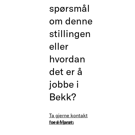
spørsmål
om denne
stillingen
eller
hvordan
det er å
jobbe i
Bekk?
Ta gjerne kontakt
med
for en prat.
Maren