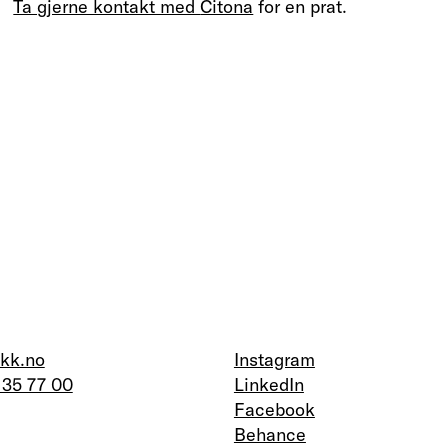
Ta gjerne kontakt med
Citona
for en prat.
kk.no
Instagram
 35 77 00
LinkedIn
Facebook
Behance