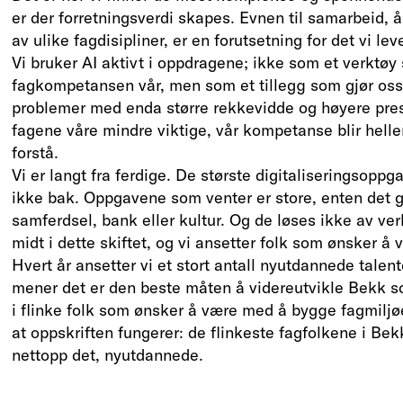
er der forretningsverdi skapes. Evnen til samarbeid,
av ulike fagdisipliner, er en forutsetning for det vi lev
Vi bruker AI aktivt i oppdragene; ikke som et verktøy
fagkompetansen vår, men som et tillegg som gjør oss i
problemer med enda større rekkevidde og høyere presi
fagene våre mindre viktige, vår kompetanse blir helle
forstå.
Vi er langt fra ferdige. De største digitaliseringsoppg
ikke bak. Oppgavene som venter er store, enten det gj
samferdsel, bank eller kultur. Og de løses ikke av ve
midt i dette skiftet, og vi ansetter folk som ønsker å
Hvert år ansetter vi et stort antall nyutdannede talenter
mener det er den beste måten å videreutvikle Bekk so
i flinke folk som ønsker å være med å bygge fagmiljøet
at oppskriften fungerer: de flinkeste fagfolkene i Be
nettopp det, nyutdannede.