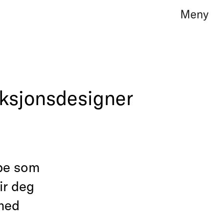
edelse
ksjonsdesigner
oduktledelse
g
bbe som
ir deg
 med