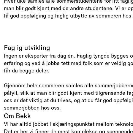
Hver uke samles alle sommerstudentene for litt faglig o
man blir godt kjent med de andre studentene. Vi er opp
få god oppfølging og faglig utbytte av sommeren hos 
Faglig utvikling
Ingen er eksperter fra dag én. Faglig tyngde bygges o
erfaring og ved å jobbe tett med folk som er veldig go
får du begge deler.
Gjennom hele sommeren samles alle sommerjobberne t
påfyll, slik at man blir godt kjent med tilgrensende f
oss er det viktig at du trives, og at du får god oppfølg
sommerjobben hos oss.
Om Bekk
Vi har alltid jobbet i skjæringspunktet mellom teknolo
Det er her vi finner de mest komplekse og spennende