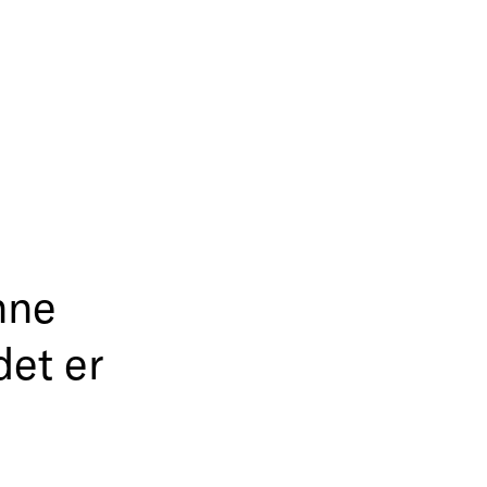
nne
det er