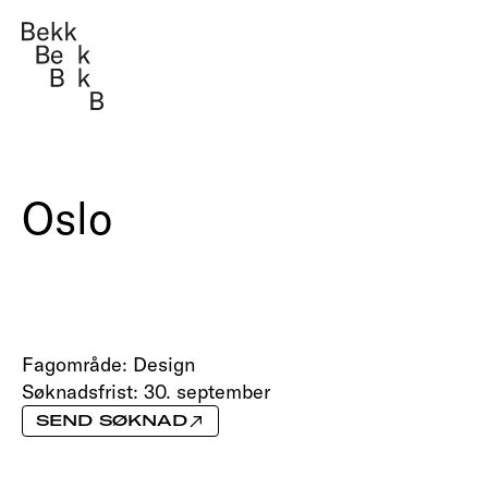
Tekno
Mana
Oslo
Om oss
Arbeider
Fagområde:
Design
Fag i Bekk
Søknadsfrist:
30. september
SEND SØKNAD
Jobb