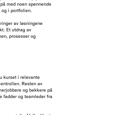
du på med noen spennende
og i portfolien.
eringer av løsningene
kt. Et utdrag av
nen, prosesser og
 kurset i relevante
lentrollen. Resten av
erjobbere og bekkere på
åde fadder og teamleder fra