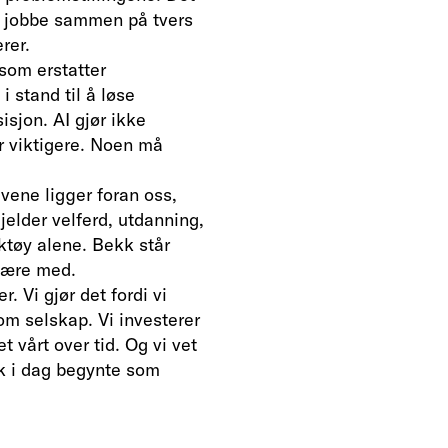
 å jobbe sammen på tvers
erer.
 som erstatter
 stand til å løse
sjon. AI gjør ikke
r viktigere. Noen må
avene ligger foran oss,
elder velferd, utdanning,
rktøy alene. Bekk står
 være med.
. Vi gjør det fordi vi
m selskap. Vi investerer
 vårt over tid. Og vi vet
kk i dag begynte som