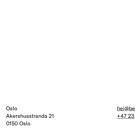
Oslo
hei@be
Akershusstranda 21
+47 23
0150 Oslo