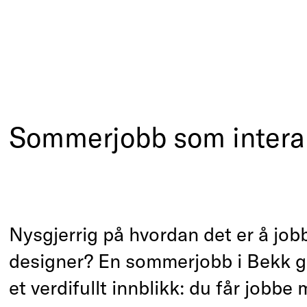
logi, design og produktl
gement consulting
Sommerjobb som intera
Teknologi, design og pr
Management consultin
Nysgjerrig på hvordan det er å jo
designer? En sommerjobb i Bekk g
et verdifullt innblikk: du får jobbe