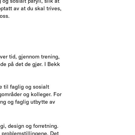
g sosialt påfyll, slik at
tatt av at du skal trives,
oss.
ver tid, gjennom trening,
de på det de gjør. I Bekk
il faglig og sosialt
agområder og kolleger. For
ing og faglig utbytte av
gi, design og forretning.
 problemstillingene. Det